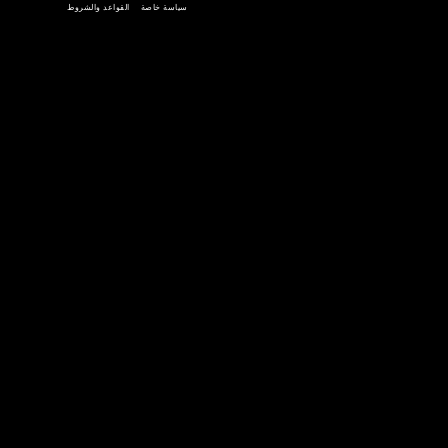
احصل عليه
تحميل على
جوجل بلاي
متجر التطبيقات
سياسة خاصة
القواعد والشروط