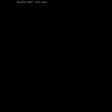
احصل عليه
تحميل على
جوجل بلاي
متجر التطبيقات
سياسة خاصة
القواعد والشروط