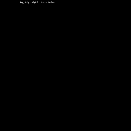
احصل عليه
تحميل على
جوجل بلاي
متجر التطبيقات
سياسة خاصة
القواعد والشروط