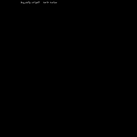
احصل عليه
تحميل على
جوجل بلاي
متجر التطبيقات
سياسة خاصة
القواعد والشروط